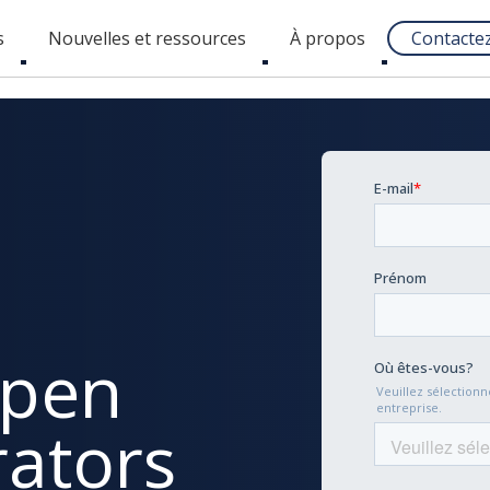
s
Nouvelles et ressources
À propos
Contacte
Toggle
Toggle
Toggle
submenu
submenu
submenu
Open
rators