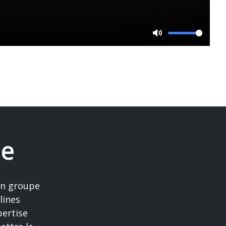
Mute
pe
un groupe
lines
pertise