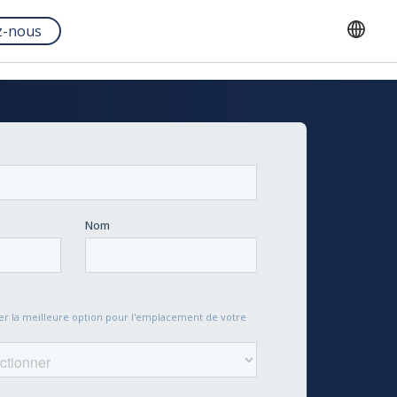
z-nous
English
Français
Español
Portuguese