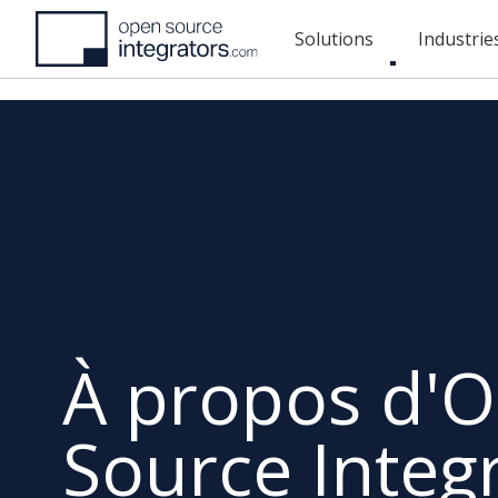
Aller
Solutions
Industrie
au
Toggle
contenu
submenu
principal
À propos d'
Source Integ