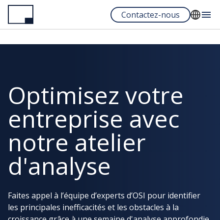
Aller
Contactez-nous
au
contenu
English
principal
Français
Español
Optimisez votre
Portuguese
entreprise avec
notre atelier
d'analyse
Faites appel à l’équipe d’experts d’OSI pour identifier
les principales inefficacités et les obstacles à la
croissance grâce à une semaine d'analyse approfondie