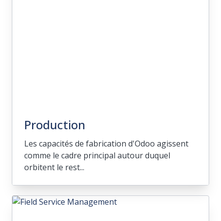
d'identifier la demande saisonnière.
Orientées pour une approche conviviale,
ses options résolvent les prévisions
difficiles de la chaîne
d'approvisionnement, de la fabrication et
des ventes.
Production
Les capacités de fabrication d'Odoo agissent
comme le cadre principal autour duquel
orbitent le rest...
Production