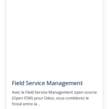
Les capacités de fabrication d'Odoo
agissent comme le cadre principal autour
duquel orbitent le reste de nos solutions,
associant l'automatisation sortante à des
domaines plus vastes tels que les ventes,
les prévisions et les achats.
Field Service Management
Avec le Field Service Management open source
(Open FSM) pour Odoo, vous comblerez le
fossé entre la ...