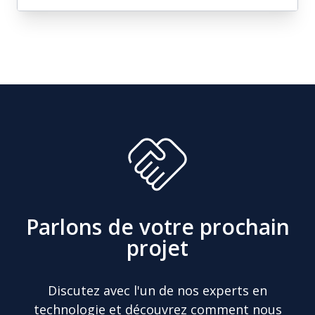
Field Service Management
Avec le Field Service Management open
source (Open FSM) pour Odoo, vous
comblerez le fossé entre la gestion des
services sur le terrain et la planification
des ressources d'entreprise, vous
permettant de maintenir un portrait
complet et en temps réel des processus
sur le terrain.
Parlons de votre prochain
projet
Discutez avec l'un de nos experts en
technologie et découvrez comment nous