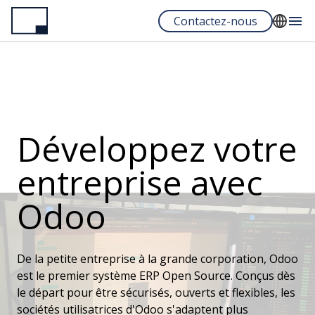
Aller
Contactez-nous
au
contenu
English
principal
Français
Español
Portuguese
Développez votre
entreprise avec
Odoo
De la petite entreprise à la grande corporation, Odoo
est le premier système ERP Open Source. Conçus dès
le départ pour être sécurisés, ouverts et flexibles, les
sociétés utilisatrices d'Odoo s'adaptent plus