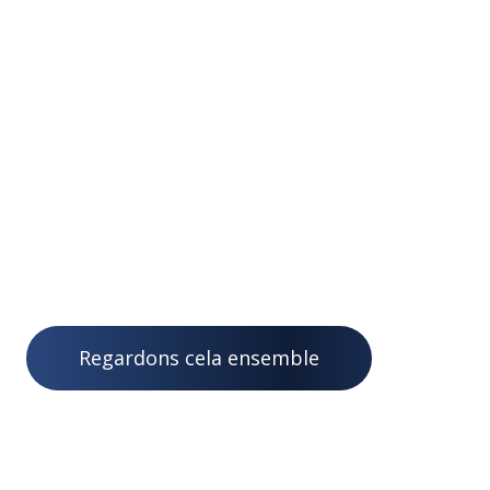
modèles historiques et d'identifier la demande
saisonnière. Orientées pour une approche conviviale,
ses options résolvent les prévisions difficiles de la
chaîne d'approvisionnement, de la fabrication et des
ventes. L'approche Open Source d'Odoo associe
plusieurs solutions de prévision, de planification des
capacités et de MRP avec la comptabilité,
l'entreposage et les achats. Notre objectif est
d'éliminer les systèmes de planification autonomes
en vous proposant un ensemble de solutions
flexibles et complètes.
Regardons cela ensemble