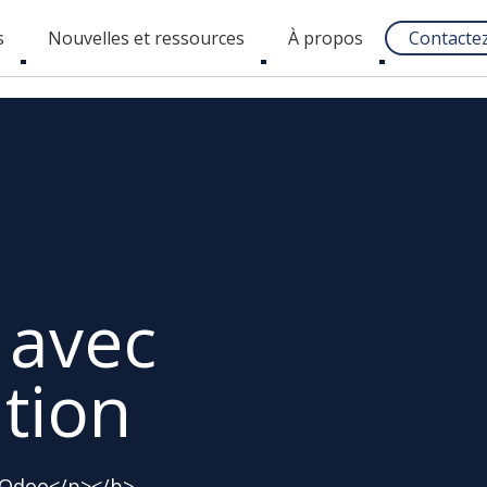
s
Nouvelles et ressources
À propos
Contacte
Toggle
Toggle
Toggle
submenu
submenu
submenu
 avec
tion
 Odoo</p></b>