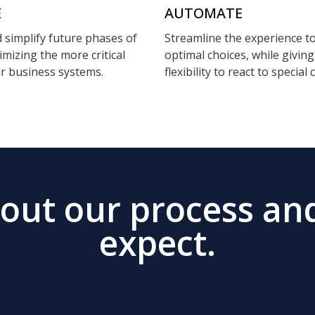
E
AUTOMATE
 simplify future phases of
Streamline the experience t
mizing the more critical
optimal choices, while giving
ur business systems.
flexibility to react to special 
out our process an
expect.