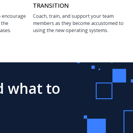
TRANSITION
o encourage
Coach, train, and support your team
 the
members as they become accustomed to
cases.
using the new operating systems.
d what to