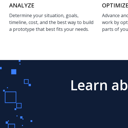
ANALYZE
OPTIMIZ
Determine your situation, goals,
Advance and
timeline, cost, and the best way to build
work by opti
a prototype that best fits your needs.
parts of yo
Learn ab