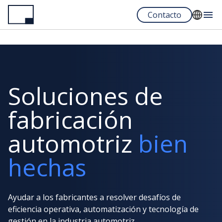
Pasar
Contacto
al
contenido
English
principal
Français
Español
Soluciones de
Portuguese
fabricación
automotriz
bien
hechas
Ayudar a los fabricantes a resolver desafíos de
eficiencia operativa, automatización y tecnología de
gestión en la industria automotriz.