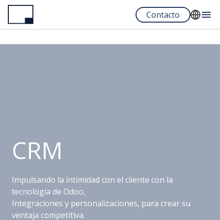
Pasar
Contacto
al
contenido
English
principal
Français
Español
Portuguese
CRM
Impulsando la intimidad con el cliente con la
tecnología de Odoo,
Integraciones y personalizaciones, para crear su
ventaja competitiva.