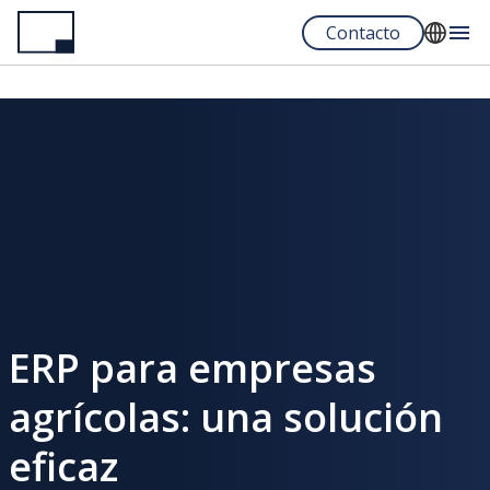
Pasar
Contacto
al
contenido
English
principal
Español
Portuguese
ERP para empresas
agrícolas: una solución
eficaz