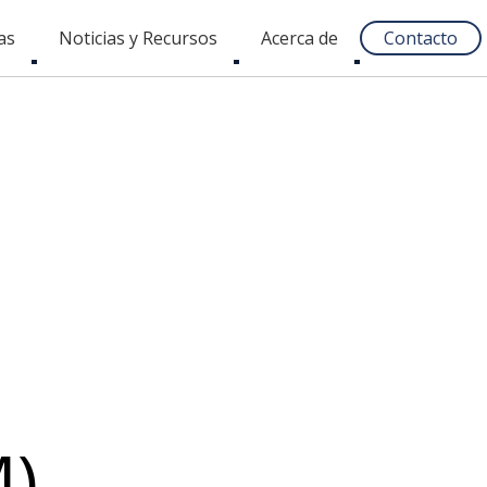
as
Noticias y Recursos
Acerca de
Contacto
Toggle
Toggle
Toggle
submenu
submenu
submenu
M)