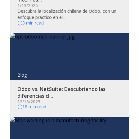
Manufacturing
On-Demand Webinar
1/13/2026
Descubra la localización chilena de Odoo, con un
Pharmaceuticals
Podcast
enfoque práctico en el...
8 min read
Professional Services
Webinars
Telecom
Travel & Transportation
Wholesale Distribution
Blog
Odoo vs. NetSuite: Descubriendo las
diferencias cl...
12/16/2025
18 min read