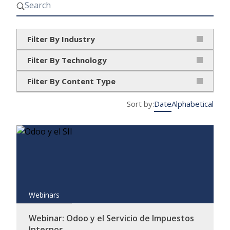
Filter By Industry
- Cualquiera -
Filter By Technology
Aerospace & Defense
- Cualquiera -
Filter By Content Type
Automotive
frePPLe
- Cualquiera -
Sort by:
Date
Alphabetical
Construction & Utilities
LINQ
Blog
Electronics & Hardware
Odoo
Casos de éxito
Energy
Redshift
Comunicados de prensa
Financial Services
SAP
Documentos técnicos
Webinars
Food & Beverage
Ebook
Logistics
Webinar: Odoo y el Servicio de Impuestos
Infographic
Internos...