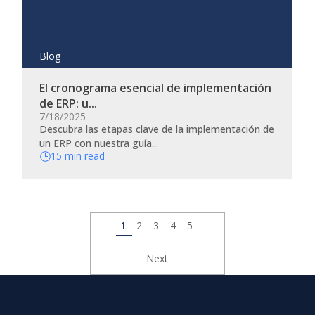
Blog
El cronograma esencial de implementación
de ERP: u...
7/18/2025
Descubra las etapas clave de la implementación de
un ERP con nuestra guía...
15 min read
Página
1
Página
2
Página
3
Página
4
Página
5
actual
Paginación
Siguiente
Next
página