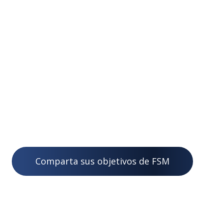
CCU utiliza módulos FSM como la pieza
central de la integración de su sistema, lo que
permite flujos de trabajo automatizados y en
contacto que crean conexiones holísticas
entre los procesos de CCU y sus clientes. Con
una mejor visibilidad en el campo, CCU brinda
servicios optimizados con cada paso
contabilizado.
Comparta sus objetivos de FSM