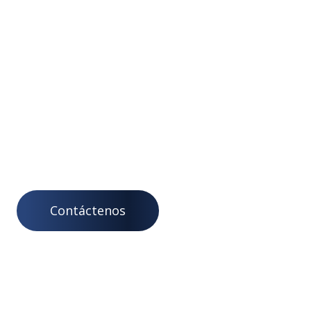
entre la gestión de servicios de campo y la
planificación de recursos empresariales, lo que le
permitirá mantener un retrato completo y en tiempo
real de los procesos en el campo. Desde las
comunicaciones en la mesa de ayuda hasta la forma
en que el clima afecta el tiempo de entrega, Open
FSM genera visibilidad y tacto en todos los aspectos
de las operaciones comerciales, fortaleciendo su
capacidad para brindar un servicio al cliente que se
preocupa.
Contáctenos