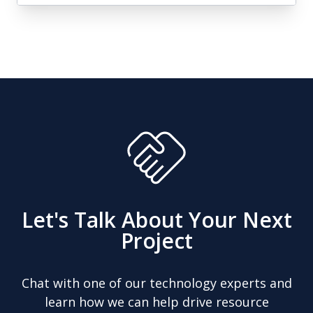
Gerenciamento de Serviço
de Campo
Com o gerenciamento de serviço de
campo de código aberto (Open FSM) para
Odoo, você preencherá a lacuna entre o
gerenciamento de serviço de campo e o
planejamento de recursos empresariais,
permitindo manter um retrato
abrangente e em tempo real dos
Let's Talk About Your Next
processos no campo.
Project
Chat with one of our technology experts and
learn how we can help drive resource