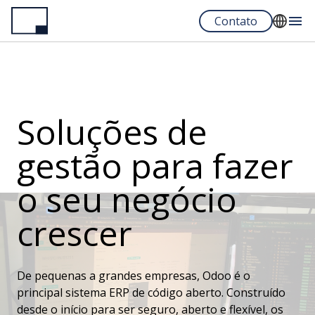
Pular
Contato
para
o
English
conteúdo
Français
principal
Español
Soluções de
Portuguese
gestão para fazer
o seu negócio
crescer
De pequenas a grandes empresas, Odoo é o
principal sistema ERP de código aberto. Construído
desde o início para ser seguro, aberto e flexível, os