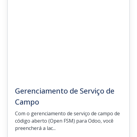
como a estrutura principal em torno da
qual orbitam o restante de nossas
soluções, combinando automação de
saída com domínios maiores, como
vendas, previsões e compras.
Gerenciamento de Serviço de
Campo
Com o gerenciamento de serviço de campo de
código aberto (Open FSM) para Odoo, você
preencherá a lac...