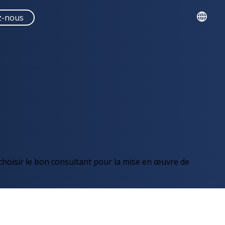
z-nous
English
Français
Español
Portuguese