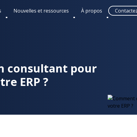
s
Nouvelles et ressources
À propos
Contacte
Toggle
Toggle
Toggle
submenu
submenu
submenu
n consultant pour
tre ERP ?