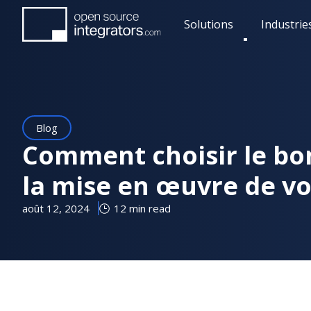
Aller
Solutions
Industrie
au
Toggle
contenu
submenu
principal
Blog
Comment choisir le bo
la mise en œuvre de vo
août 12, 2024
12 min read