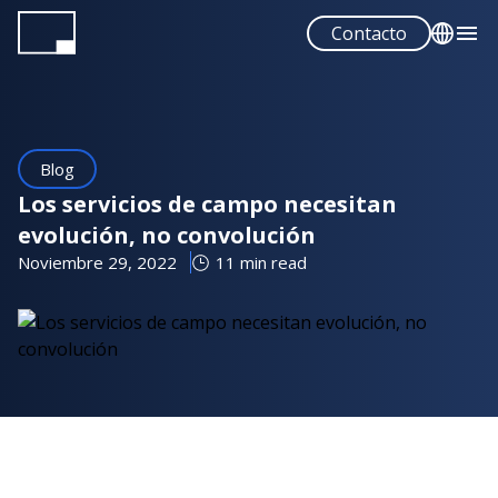
Pasar
Contacto
al
contenido
English
principal
Español
Blog
Los servicios de campo necesitan
evolución, no convolución
Noviembre 29, 2022
11 min read