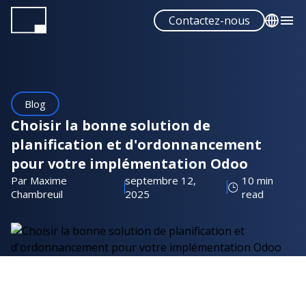
Aller
Contactez-nous
au
contenu
English
principal
Français
Español
Blog
Portuguese
Choisir la bonne solution de
planification et d'ordonnancement
pour votre implémentation Odoo
Par Maxime
septembre 12,
10 min
Chambreuil
2025
read