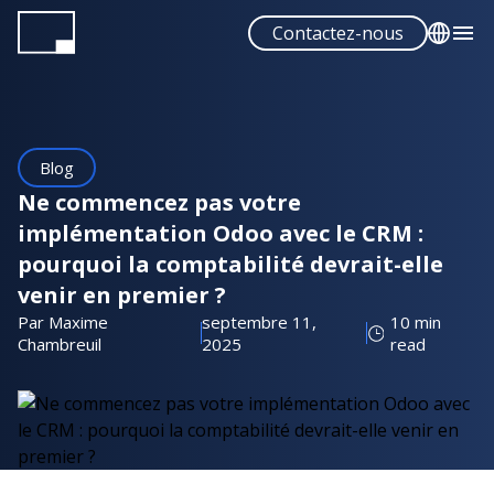
Aller
Contactez-nous
au
contenu
English
principal
Français
Español
Blog
Portuguese
Ne commencez pas votre
implémentation Odoo avec le CRM :
pourquoi la comptabilité devrait-elle
venir en premier ?
Par Maxime
septembre 11,
10 min
Chambreuil
2025
read