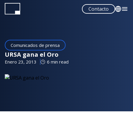
Pasar
Contacto
al
contenido
English
principal
Español
Comunicados de prensa
URSA gana el Oro
Enero 23, 2013
6 min read