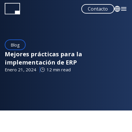
Pasar
Contacto
al
contenido
English
principal
Español
Blog
Mejores prácticas para la
implementación de ERP
Enero 21, 2024
12 min read