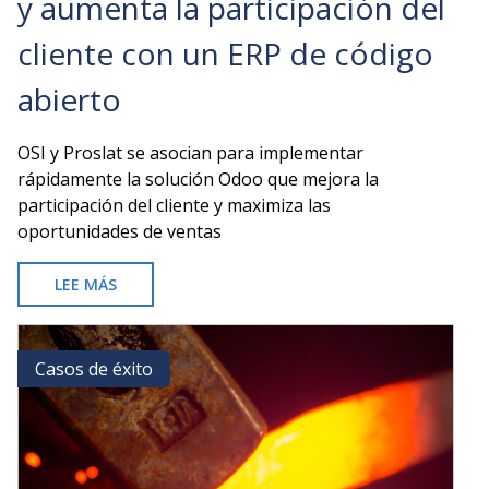
y aumenta la participación del
cliente con un ERP de código
abierto
OSI y Proslat se asocian para implementar
rápidamente la solución Odoo que mejora la
participación del cliente y maximiza las
oportunidades de ventas
LEE MÁS
SOBRE
PROSLAT
REEMPLAZA
A
Casos de éxito
Casos de éxito
NETSUITE
Y
AUMENTA
LA
PARTICIPACIÓN