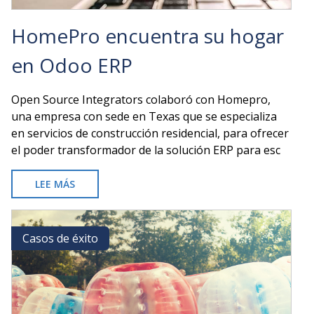
HomePro encuentra su hogar
en Odoo ERP
Open Source Integrators colaboró con Homepro,
una empresa con sede en Texas que se especializa
en servicios de construcción residencial, para ofrecer
el poder transformador de la solución ERP para esc
LEE MÁS
SOBRE
HOMEPRO
ENCUENTRA
SU
Casos de éxito
Casos de éxito
HOGAR
EN
ODOO
ERP