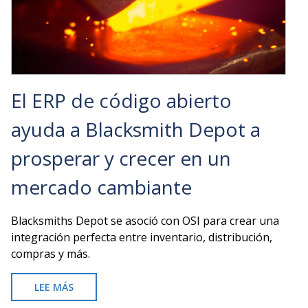
DEL
CLIENTE
CON
UN
ERP
DE
CÓDIGO
El ERP de código abierto
ABIERTO
ayuda a Blacksmith Depot a
prosperar y crecer en un
mercado cambiante
Blacksmiths Depot se asoció con OSI para crear una
integración perfecta entre inventario, distribución,
compras y más.
LEE MÁS
SOBRE
EL