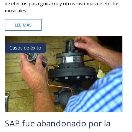
de efectos para guitarra y otros sistemas de efectos
musicales.
LEE MÁS
SOBRE
STRYMON
MEJORA
LA
Casos de éxito
Casos de éxito
PLANIFICACIÓN
DE
LA
PRODUCCIÓN
CON
ODOO
SAP fue abandonado por la