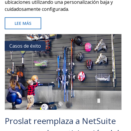
ubicaciones utilizando una personalización baja y
cuidadosamente configurada.
LEE MÁS
SOBRE
ADRIAN
STEEL
OPTIMIZA
Casos de éxito
Casos de éxito
EL
COMERCIO
RETAIL
Y
MÁS
CON
ODOO
OPEN
SOURCE
Proslat reemplaza a NetSuite