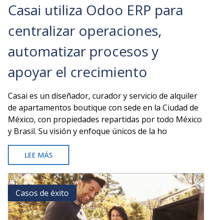
Casai utiliza Odoo ERP para
centralizar operaciones,
automatizar procesos y
apoyar el crecimiento
Casai es un diseñador, curador y servicio de alquiler
de apartamentos boutique con sede en la Ciudad de
México, con propiedades repartidas por todo México
y Brasil. Su visión y enfoque únicos de la ho
LEE MÁS
SOBRE
CASAI
UTILIZA
ODOO
Casos de éxito
Casos de éxito
ERP
PARA
CENTRALIZAR