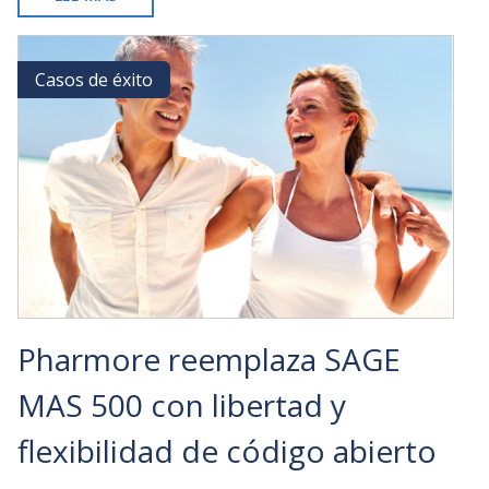
LA
INTEGRACIÓN
EMPRESARIAL
Casos de éxito
Casos de éxito
MITIGA
EL
RIESGO
Y
RESUELVE
DESAFÍOS
PARA
LAS
EMPRESAS
DE
SERVICIOS
PÚBLICOS
Pharmore reemplaza SAGE
MAS 500 con libertad y
flexibilidad de código abierto