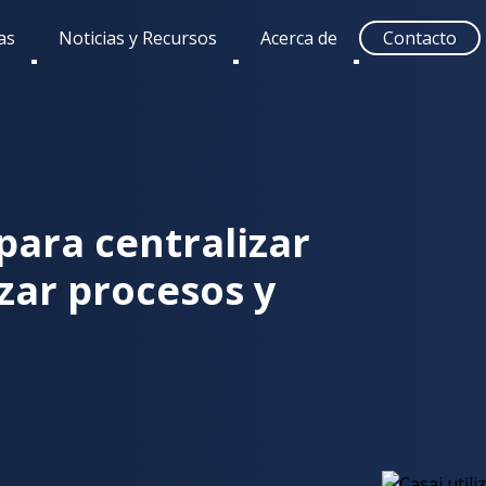
as
Noticias y Recursos
Acerca de
Contacto
Toggle
Toggle
Toggle
submenu
submenu
submenu
para centralizar
zar procesos y