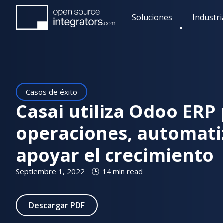
Pasar
Soluciones
Industri
al
Toggle
contenido
submenu
principal
Casos de éxito
Casai utiliza Odoo ERP 
operaciones, automati
apoyar el crecimiento
Septiembre 1, 2022
14 min read
Descargar PDF