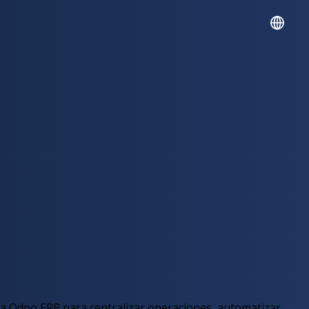
English
Español
Portuguese