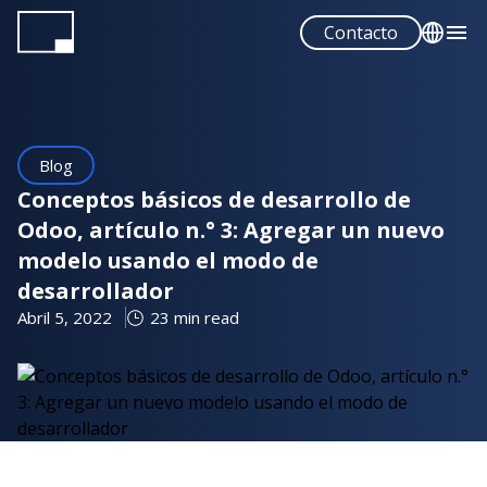
Pasar
Contacto
al
contenido
English
principal
Español
Blog
Conceptos básicos de desarrollo de
Odoo, artículo n.° 3: Agregar un nuevo
modelo usando el modo de
desarrollador
Abril 5, 2022
23 min read