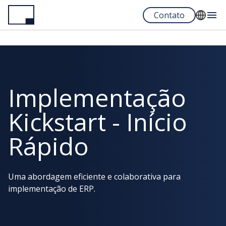
Pular
Contato
para
o
English
conteúdo
Français
principal
Español
Implementação
Portuguese
Kickstart - Início
Rápido
Uma abordagem eficiente e colaborativa para
implementação de ERP.