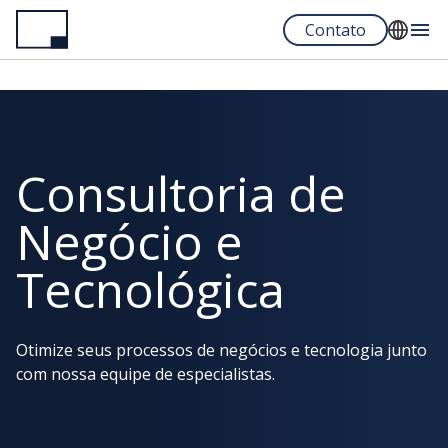
Pular
Contato
para
o
English
conteúdo
Français
principal
Español
Consultoria de
Portuguese
Negócio e
Tecnológica
Otimize seus processos de negócios e tecnologia junto
com nossa equipe de especialistas.