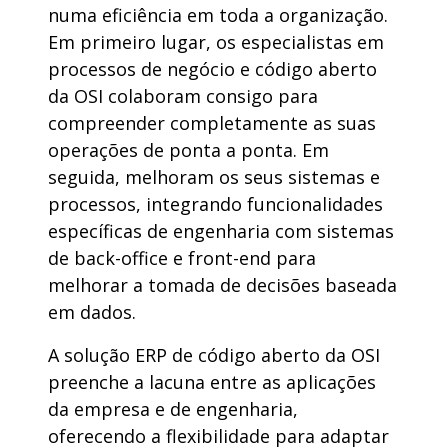
numa
eficiência
em
toda
a
organização
.
Em
primeiro
lugar
,
os
especialistas
em
processos
de
negócio
e
código
aberto
da OSI
colaboram
consigo
para
compreender
completamente
as
suas
operações
de
ponta
a
ponta
. Em
seguida
,
melhoram
os
seus
sistemas
e
processos
,
integrando
funcionalidades
específicas
de
engenharia
com
sistemas
de back-office e front-end para
melhorar
a
tomada
de
decisões
baseada
em
dados.
A
solução
ERP de
código
aberto
da OSI
preenche
a lacuna entre as
aplicações
da
empresa
e de
engenharia
,
oferecendo
a
flexibilidade
para
adaptar