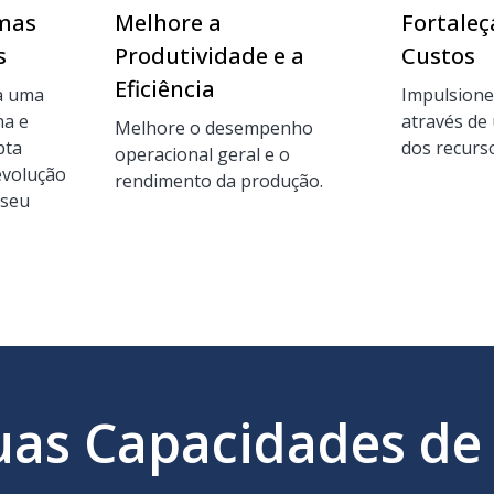
emas
Melhore a
Fortaleç
s
Produtividade e a
Custos
Eficiência
ra uma
Impulsione
a e
através de
Melhore o desempenho
pta
dos recurs
operacional geral e o
evolução
rendimento da produção.
 seu
as Capacidades de