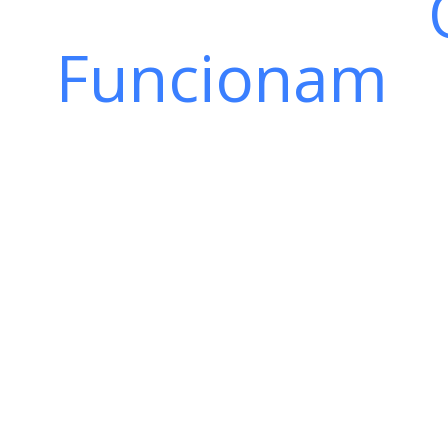
Manufatura
Funcionam
Deixe que nossa experiência em soluções de
transforme suas operações com um sistema es
trabalha tão duro quanto você.