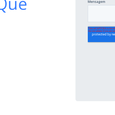
Que
 manufatura
calável e flexível que