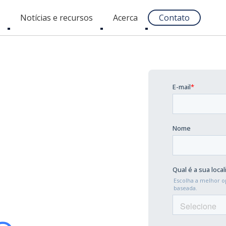
s
Notícias e recursos
Acerca
Contato
Toggle
Toggle
Toggle
submenu
submenu
submenu
 de