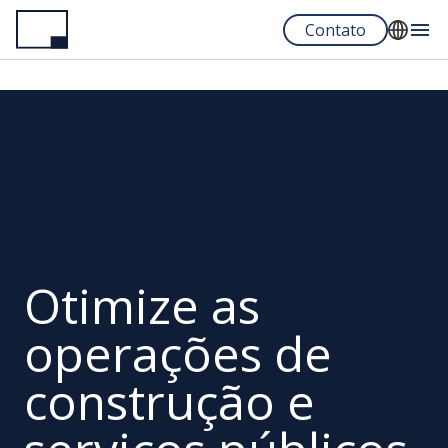
Pular
Contato
para
o
English
conteúdo
Español
principal
Portuguese
Otimize as
operações de
construção e