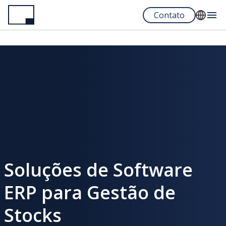
Pular
Contato
para
o
English
conteúdo
Español
principal
Portuguese
Soluções de Software
ERP para Gestão de
Stocks