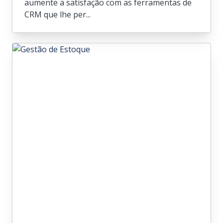
aumente a satisfação com as ferramentas de
CRM que lhe per...
Gestão de Relacionamento
com o Cliente
Cultive relações fortes com os clientes e
aumente a satisfação com as ferramentas
de CRM que lhe permitem organizar as
suas estratégias de engagement.