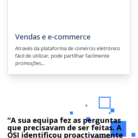
Vendas e e-commerce
Através da plataforma de comércio eletrónico
fácil de utilizar, pode partilhar facilmente
promoções,...
Vendas e e-commerce
Através da plataforma de comércio
eletrónico fácil de utilizar, pode partilhar
“A sua equipa fez as perguntas
facilmente promoções, preços e muito
que precisavam de ser feitas. A
mais com os seus clientes.
OSI identificou proactivamente