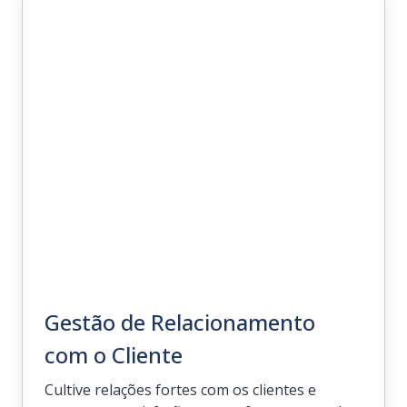
Centralize as suas equipas e sincronize
processos para trabalhar perfeitamente
em todas as suas operações.
Gestão de Relacionamento
com o Cliente
Cultive relações fortes com os clientes e