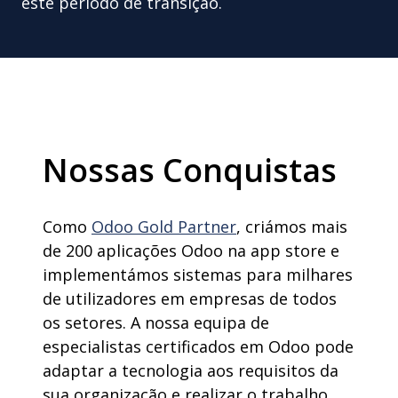
este período de transição.
Nossas Conquistas
Como
Odoo Gold Partner
,
criámos
mais
de 200
aplicações
Odoo
na
app store e
implementámos
sistemas
para
milhares
de
utilizadores
em
empresas
de
todos
os
setores
. A
nossa
equipa
de
especialistas
certificados
em
Odoo
pode
adaptar
a
tecnologia
aos
requisitos
da
sua
organização
e
realizar
o
trabalho