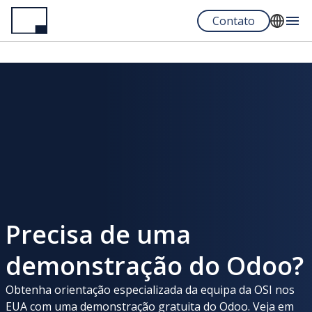
Pular
Contato
para
o
English
conteúdo
Español
principal
Portuguese
Precisa de uma
demonstração do Odoo?
Obtenha orientação especializada da equipa da OSI nos
EUA com uma demonstração gratuita do Odoo. Veja em