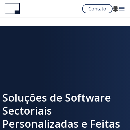
Pular
Contato
para
o
English
conteúdo
Español
principal
Portuguese
Soluções de Software
Sectoriais
Personalizadas e Feitas