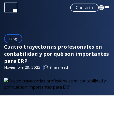
Pasar
Contacto
al
contenido
English
principal
Español
Blog
Cuatro trayectorias profesionales en
contabilidad y por qué son importantes
para ERP
Noviembre 29, 2022
9 min read