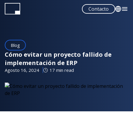
Pasar
Contacto
al
contenido
English
principal
Français
Español
Blog
Portuguese
Cómo evitar un proyecto fallido de
implementación de ERP
Agosto 16, 2024
17 min read